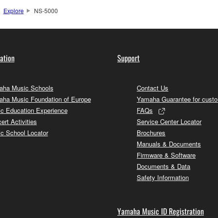
Explore
NS-5000
ation
Support
ha Music Schools
Contact Us
ha Music Foundation of Europe
Yamaha Guarantee for cust
c Education Experience
FAQs
ert Activities
Service Center Locator
c School Locator
Brochures
Manuals & Documents
Firmware & Software
Documents & Data
Safety Information
Yamaha Music ID Registration