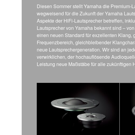
Diesen Sommer stellt Yamaha die Premium-Lau
wegweisend für die Zukunft der Yamaha Lautsp
Aspekte der HiFi-Lautsprecher betreffen, inkl
Lautsprecher von Yamaha bekannt sind – von 
einen neuen Standard für exzellenten Klang, 
Frequenzbereich, gleichbleibender Klangcha
neue Lautsprechergeneration. Wir sind an jed
verwirklichen, der hochauflösende Audioquell
Leistung neue Maßstäbe für alle zukünftigen H