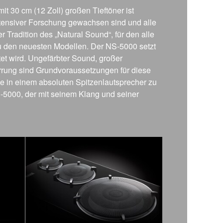
30 cm (12 Zoll) großen Tieftöner ist
ntensiver Forschung gewachsen sind und alle
 Tradition des „Natural Sound“, für den alle
u den neuesten Modellen. Der NS-5000 setzt
et wird. Ungefärbter Sound, großer
rung sind Grundvoraussetzungen für diese
e in einem absoluten Spitzenlautsprecher zu
S-5000, der mit seinem Klang und seiner