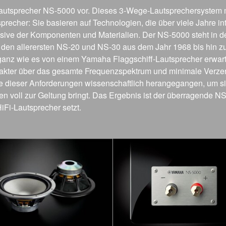
tsprecher NS-5000 vor. Dieses 3-Wege-Lautsprechersystem mit 
recher: Sie basieren auf Technologien, die über viele Jahre i
usive der Komponenten und Materialien. Der NS-5000 steht in der
den allerersten NS-20 und NS-30 aus dem Jahr 1968 bis hin z
ganz wie es von einem Yamaha Flaggschiff-Lautsprecher erwart
rakter über das gesamte Frequenzspektrum und minimale Verzer
e dieser Anforderungen wissenschaftlich herangegangen, um si
en voll zur Geltung bringt. Das Ergebnis ist der überragende N
iFi-Lautsprecher setzt.